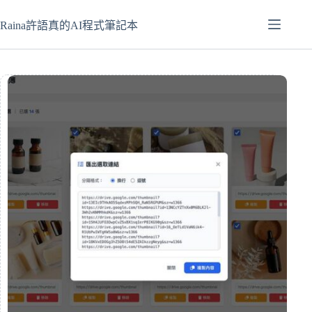
跳
至
Raina許語真的AI程式筆記本
主
要
內
容