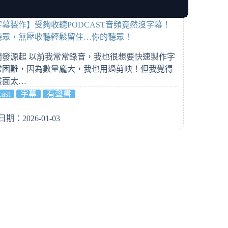
幕製作】受夠收聽PODCAST音頻竟然沒字幕！
聽眾，無壓收聽輕鬆留住…你的聽眾！
開發源起 以前我常常錄音，我也很想要快速製作字
常困難，因為數量龐大，我也用過剪映！但我覺得
畫面太…
ast
字幕
有聲書
期：2026-01-03