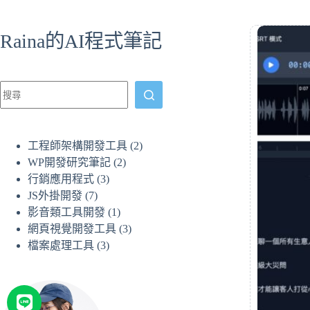
跳
至
Raina的AI程式筆記
主
要
內
容
工程師架構開發工具
(2)
WP開發研究筆記
(2)
行銷應用程式
(3)
JS外掛開發
(7)
影音類工具開發
(1)
網頁視覺開發工具
(3)
檔案處理工具
(3)